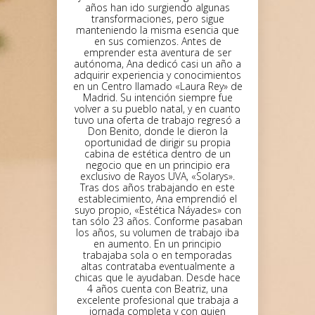
años han ido surgiendo algunas
2021
transformaciones, pero sigue
TU CENTRO
manteniendo la misma esencia que
DE BELLEZA
en sus comienzos. Antes de
PARA
emprender esta aventura de ser
POTENCIAR
autónoma, Ana dedicó casi un año a
TU MEJOR
adquirir experiencia y conocimientos
en un Centro llamado «Laura Rey» de
IMAGEN
Madrid. Su intención siempre fue
volver a su pueblo natal, y en cuanto
tuvo una oferta de trabajo regresó a
Don Benito, donde le dieron la
oportunidad de dirigir su propia
cabina de estética dentro de un
negocio que en un principio era
exclusivo de Rayos UVA, «Solarys».
Tras dos años trabajando en este
establecimiento, Ana emprendió el
suyo propio, «Estética Náyades» con
tan sólo 23 años. Conforme pasaban
los años, su volumen de trabajo iba
en aumento. En un principio
trabajaba sola o en temporadas
altas contrataba eventualmente a
chicas que le ayudaban. Desde hace
4 años cuenta con Beatriz, una
excelente profesional que trabaja a
jornada completa y con quien