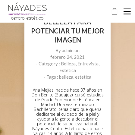
,
,
BELLEZA
ENTREVISTA
ESTÉTICA
TU CENTRO DE
BELLEZA PARA
POTENCIAR TU MEJOR
IMAGEN
By
admin
on
febrero 24, 2021
- Category :
Belleza
,
Entrevista
,
Estética
- Tags :
belleza
,
estetica
Ana Mejías, nacida hace 37 años en
Don Benito (Badajoz), cursó estudios
de Grado Superior de Estética en
Madrid. Una vez terminado
Bachillerato, tenía claro que quería
dedicarse al cuidado de la piel y
ayudar a la gente a descubrir el
potencial de su belleza natural.
24
Náyades Centro Estético nació hace
ya casi 14 años. A lo largo de estos
FEBRERO