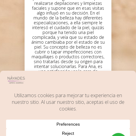
realizarse depilaciones y limpiezas
faciales y supone que en esas visitas
algo influyó en su decisión. En el
mundo de la belleza hay diferentes
especializaciones, a ella siempre le
interesó el cuidado de la piel, quizás
porque ha tenido una piel
complicada, y veía que su estado de
ánimo cambiaba por el estado de su
piel. Su concepto de belleza no es
cubrir o tapar imperfecciones con
maquillajes o productos correctores,
sino tratarlas desde su origen para
intentar solucionarlas. Para Ana, es
una satisfacción ver la cara de
felicidad de sus clientas cuando
logran sus objetivos. Es la mayor
razón que le empuja cada día a
seguir mejorando.
Continúa la
interesante entrevista que nos han
hecho en prontopro haciendo
clic
.
aquí