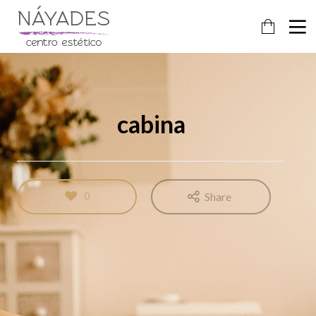
cabina
0
Share
24
FEBRERO