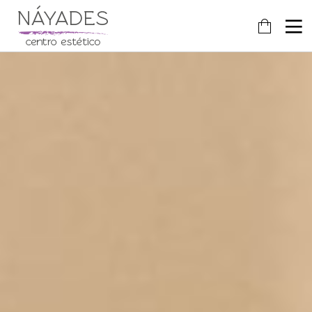
24
FEBRERO