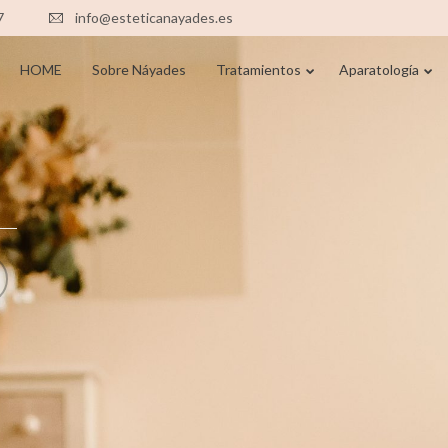
7
info@esteticanayades.es
HOME
Sobre Náyades
Tratamientos
Aparatología