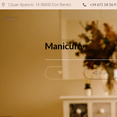
C/Juan Aparicio, 14 06400 Don Benito
+34 671 58 36 9
Manicura
0
Share
24
TU CENTRO DE BELLEZA PARA
FEBRERO