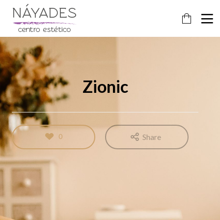
Zionic
0
Share
24
FEBRERO