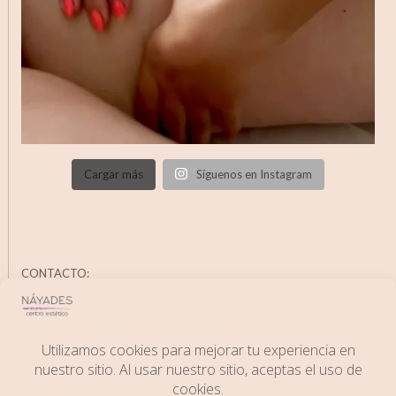
Cargar más
Síguenos en Instagram
CONTACTO:
C/ Juan Aparicio, 14; 06400 Don Benito (Badajoz)
Phone:
+34 671583697
Email:
info@esteticanayades.es
Web:
www.esteticanayades.es