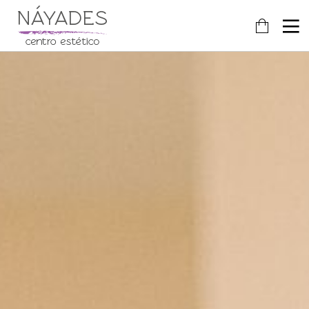
24
FEBRERO