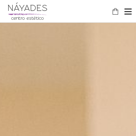
24
FEBRERO