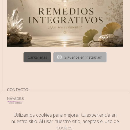
Cargar más
Síguenos en Instagram
CONTACTO:
C/ Juan Aparicio, 14; 06400 Don Benito (Badajoz)
Phone:
+34 671583697
Email:
info@esteticanayades.es
Web:
www.esteticanayades.es