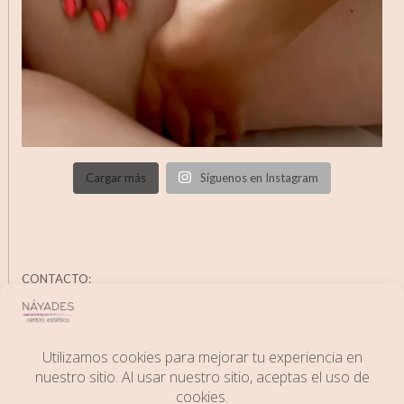
Cargar más
Síguenos en Instagram
CONTACTO:
C/ Juan Aparicio, 14; 06400 Don Benito (Badajoz)
Phone:
+34 671583697
Email:
info@esteticanayades.es
Web:
www.esteticanayades.es