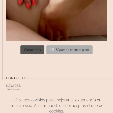
Cargar más
Síguenos en Instagram
CONTACTO:
C/ Juan Aparicio, 14; 06400 Don Benito (Badajoz)
Phone:
+34 671583697
Email:
info@esteticanayades.es
Web:
www.esteticanayades.es